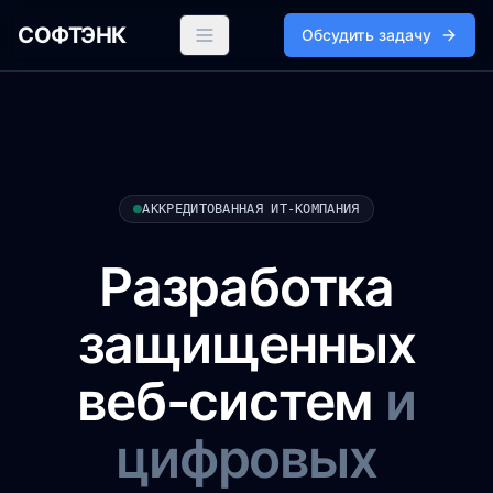
Перейти к контенту
СОФТЭНК
Обсудить задачу
АККРЕДИТОВАННАЯ ИТ-КОМПАНИЯ
Разработка
защищенных
веб-систем
и
цифровых